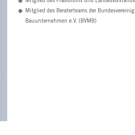
Mitglied des Präsidiums und Landesvorstands
Mitglied des Beraterteams der Bundesvereini
Bauunternehmen e.V. (BVMB)
-