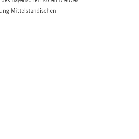
 des Bayerischen Roten Kreuzes
gung Mittelständischen