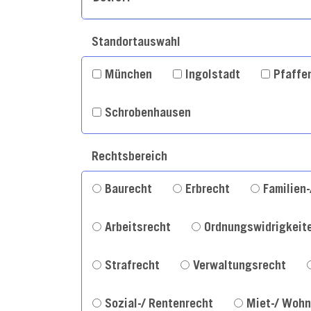
Standortauswahl
München
Ingolstadt
Pfaffe
Schrobenhausen
Rechtsbereich
Baurecht
Erbrecht
Familien
Arbeitsrecht
Ordnungswidrigkeit
Strafrecht
Verwaltungsrecht
Sozial-/ Rentenrecht
Miet-/ Woh